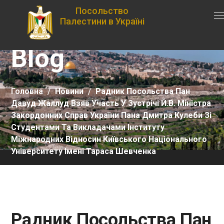
Посольство
Палестини в Україні
Blog
Головна
Новини
Радник Посольства Пан
Давуд Жаллуд Взяв Участь У Зустрічі Й.В. Міністра
Закордонних Справ України Пана Дмитра Кулеби Зі
Студентами Та Викладачами Інституту
Міжнародних Відносин Київського Національного
Університету Імені Тараса Шевченка
Радник Посольства Пан